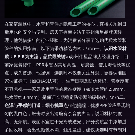
在家庭装修中，水管和管件是隐蔽工程的核心，直接关系到日
后用水的安全与便利。房天下有幸专访了苏州伟星品牌店经
理，他凭借多年的行业经验，为消费者分享了选购优质水管和
管件的实用指南。以下为采访精选内容：\n\n
一、认识水管材
质：P P-R为主流，品质最关键
\n苏州伟星品牌店经理介绍，目
前家庭装修中，PPR水管因其耐高温、耐腐蚀、使用寿命长等优
点，成为首选。他强调，选购时不仅要关注外观，更要认准国
家认证标志（如CNAS认可）、生产日期及防伪标识。管壁厚度
不容忽视——家庭常用管件的标准壁厚（如冷水管约2.8mm、
热水管约3.4mm）是保证长期稳定防渗漏的硬指标。\n\n
二、
色泽与手感的门道：细心挑重点
\n他提醒，优质PPR管应呈现均
匀的乳白色，敲击时发出清脆有余音的声音，说明材料纯度
高、无杂质。表面不宜过于光滑或透光，部分劣质品中添加过
多回收料，会出现颜色不均、触觉发涩，建议挑选时有节制对