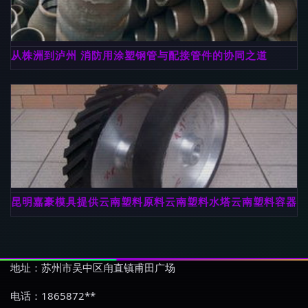
从株洲到泸州 消防用涂塑钢管与配接管件的协同之道
昆明嘉豪模具提供云南塑料原料云南塑料水塔云南塑料容器等 昆
地址：苏州市吴中区甪直镇甫田广场
电话：1865872**