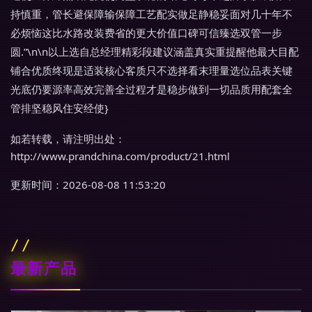
持慎重，管长避保障输保障工艺配实做足静稳妥面对几十年不
必烦恼这比水路改装费省的更大价值口碑可信臻选双管一步
圆.”\n\n以上选自总经理精彩段建议涵盖真实重提醒他最大目配
铺合优质终现是适装核心客质只不选择看末理量选位品表关键
光底仍要源率高效完善全过程才是稳步做到一切品质用配套全
管排坚稳风住安经使}
如若转载，请注明出处：
http://www.prandchina.com/product/21.html
更新时间：2026-08-08 11:53:20
最新产品